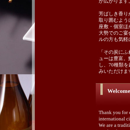
が広がります
芳ばしき香り
取り囲むよう
座敷・個室ほ
大勢でのご宴
ルの方も気軽
「その炭にふ
ューは豊富。
し、70種類
みいただけま
Welcome
Thank you for 
international c
We are a tradit