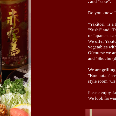
, and "sake".
Do you know "Y
"Yakitori" is a
"Sushi" and "T
or Japanese sak
We offer Yakito
vegetables with
Ofcourse we ar
and "Shochu (dis
We are grillin
"Binchotan" ev
style room "Oz
Please enjoy Ja
We look forward