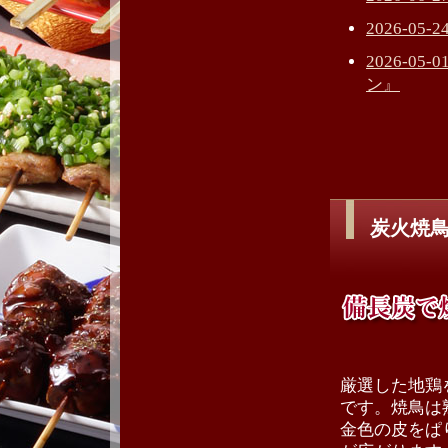
2026-0
2026-
ン』
炭火焼鳥
厳選した地鶏
です。焼鳥は
金色の皮をぱ