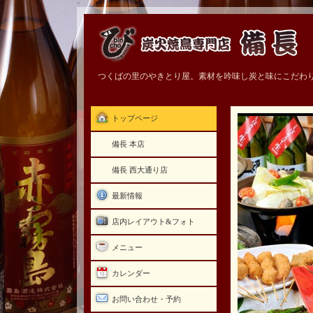
つくばの里のやきとり屋。素材を吟味し炭と味にこだわ
トップページ
備長 本店
備長 西大通り店
最新情報
店内レイアウト&フォト
メニュー
カレンダー
お問い合わせ・予約