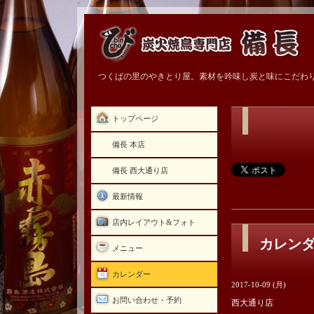
つくばの里のやきとり屋。素材を吟味し炭と味にこだわ
トップページ
備長 本店
備長 西大通り店
最新情報
店内レイアウト&フォト
カレン
メニュー
カレンダー
2017-10-09 (月)
お問い合わせ・予約
西大通り店