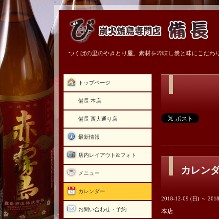
つくばの里のやきとり屋。素材を吟味し炭と味にこだわ
トップページ
備長 本店
備長 西大通り店
最新情報
店内レイアウト&フォト
カレン
メニュー
カレンダー
2018-12-09 (日) ～ 2018
お問い合わせ・予約
本店