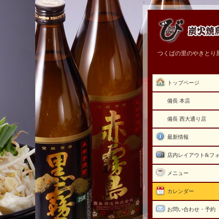
つくばの里のやきとり
トップページ
備長 本店
備長 西大通り店
最新情報
店内レイアウト&フ
メニュー
カレンダー
お問い合わせ・予約