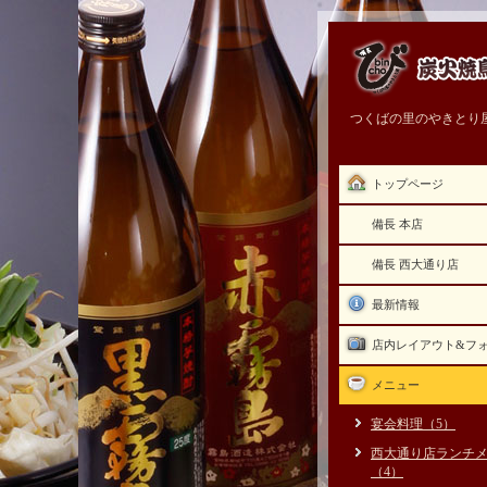
つくばの里のやきとり
トップページ
備長 本店
備長 西大通り店
最新情報
店内レイアウト&フ
メニュー
宴会料理（5）
西大通り店ランチ
（4）