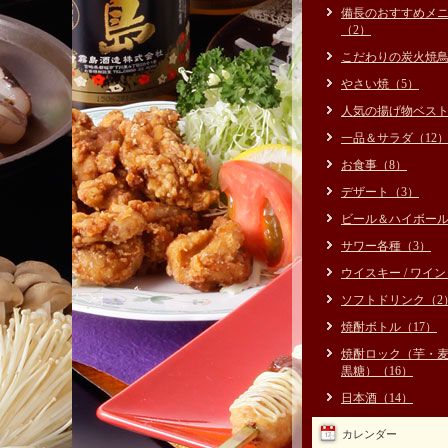
備長のおすすめメ
（2）
こだわりの炭火焼鳥
やさい焼（5）
人気の揚げ物ベスト
一品＆サラダ（12
お食事（8）
デザート（3）
ビール＆ハイボール
サワー各種（3）
ウイスキー / ワイン
ソフトドリンク（2
焼酎ボトル（17）
焼酎ロック（芋・
黒糖）（16）
日本酒（14）
カレンダー