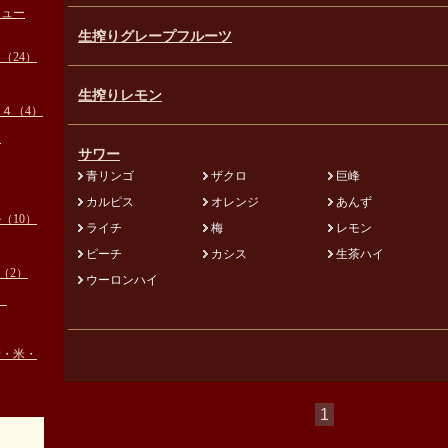
ニュー
生搾りグレープフルーツ
（24）
生搾りレモン
４（4）
）
サワー
青リンゴ
ザクロ
巨峰
カルピス
オレンジ
あんず
（10）
ライチ
梅
レモン
ピーチ
カシス
生茶ハイ
（2）
ウーロンハイ
）
麦・米・
1