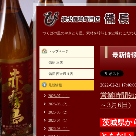
つくばの里のやきとり屋。素材を吟味し炭と味にこだわ
トップページ
最新情
備長 本店
備長 西大通り店
2022-02-21 17:46:0
最新情報
営業時間短
2026-07（1）
～3月6日)
2026-06（2）
2026-05（2）
2026-04（1）
茨城県か
2026-03（1）
ともない