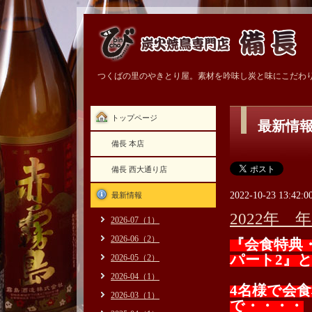
つくばの里のやきとり屋。素材を吟味し炭と味にこだわ
トップページ
最新情
備長 本店
備長 西大通り店
2022-10-23 13:42:0
最新情報
2022年
2026-07（1）
2026-06（2）
『会食特典
パート2』
2026-05（2）
2026-04（1）
4名様で会
2026-03（1）
で・・・・