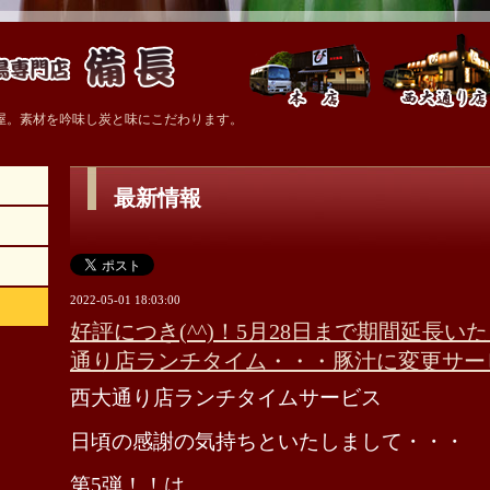
屋。素材を吟味し炭と味にこだわります。
最新情報
2022-05-01 18:03:00
好評につき(^^)！5月28日まで期間延長い
通り店ランチタイム・・・豚汁に変更サー
西大通り店ランチタイムサービス
日頃の感謝の気持ちといたしまして・・・
第5弾！！は。。。。